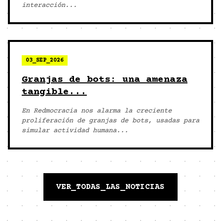
interacción...
03_SEP_2026
Granjas de bots: una amenaza
tangible...
En Redmocracia nos alarma la creciente
proliferación de granjas de bots, usadas para
simular actividad humana...
VER_TODAS_LAS_NOTICIAS