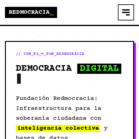
REDMOCRACIA
_
// CON_EL_❤️_POR_REDMOCRACIA
DEMOCRACIA
DIGITAL
Fundación Redmocracia:
Infraestructura para la
soberanía ciudadana con
inteligencia colectiva
y
bases de datos