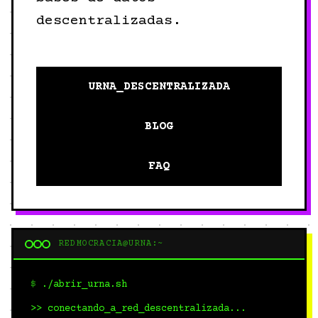
descentralizadas.
URNA_DESCENTRALIZADA
BLOG
FAQ
REDMOCRACIA@URNA:~
$
./abrir_urna.sh
>> conectando_a_red_descentralizada...