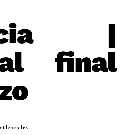
cia |
al final
rzo
esidenciales