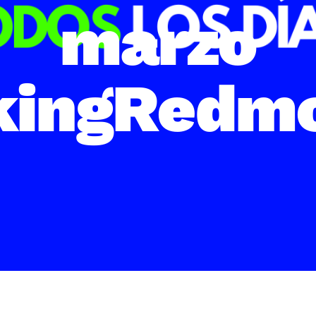
marzo
kingRedmo