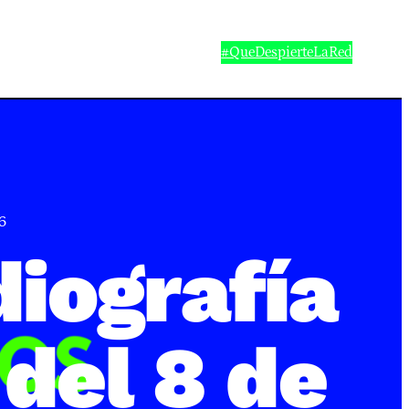
#QueDespierteLaRed
6
iografía
 del 8 de