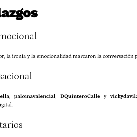
lazgos
emocional
r, la ironía y la emocionalidad marcaron la conversación p
sacional
ella
,
palomavalencial
,
DQuinteroCalle
y
vickydavil
gital.
tarios