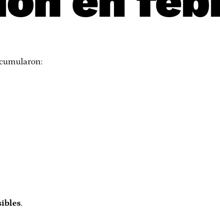
ión en feb
acumularon:
sibles
.