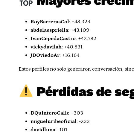
Mayores crecim
RoyBarrerasCol
: +48.325
abdelaespriella
: +43.109
IvanCepedaCastro
: +42.782
vickydavilah
: +40.531
JDOviedoAr
: +16.164
Estos perfiles no solo generaron conversación, sin
Pérdidas de se
DQuinteroCalle
: -303
migueluribeoficial
: -233
davidluna
: -101