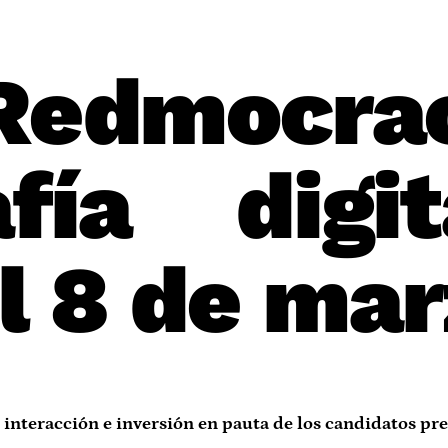
mocra
afía digit
l 8 de ma
 interacción e inversión en pauta de los candidatos pr