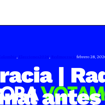
Colombia
, 
Elecciones2026
, 
Redmocracia
febrero 28, 202
acia | Rad
final antes