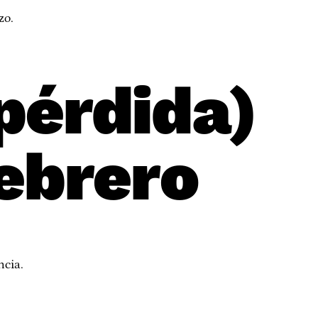
zo.
pérdida)
febrero
ncia.