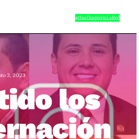
#QueDespierteLaRed
sto 3, 2023
tido los
ernación