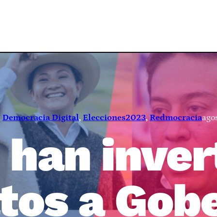
, 
Democracia Digital
, 
Elecciones2023
, 
Redmocracia
ago
han inver
tos a Gob