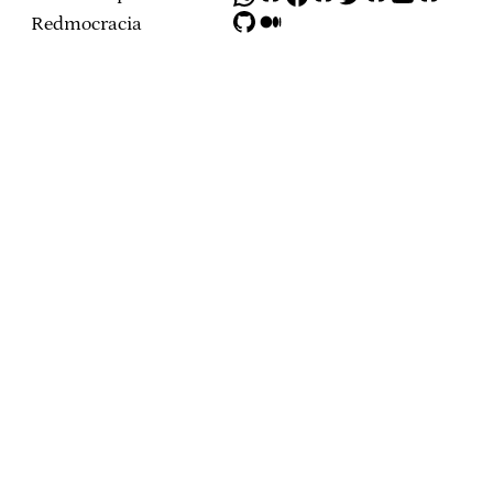
GitHub
Medium
Redmocracia