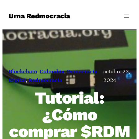
Saltar
Urna Redmocracia
al
contenido
Blockchain
, 
Colombia
, 
Democracia
octubre 23,
Digital
, 
Redmocracia
2024
Tutorial:
¿Cómo
comprar $RDM