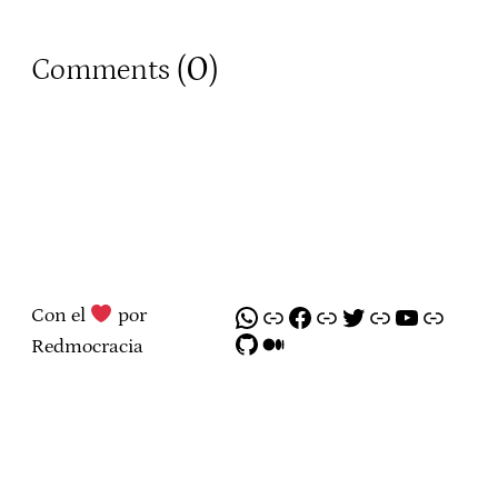
0
Comments (
)
WhatsApp
Enlace
Facebook
Enlace
Twitter
Enlace
YouTube
Enlace
Con el
por
GitHub
Medium
Redmocracia