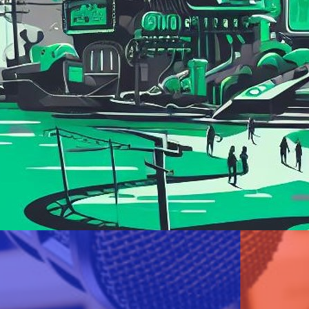
ombia
, 
Democracia Digital
, 
cciones2023
re 18, 2023