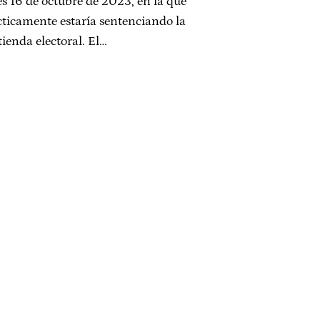
es 16 de octubre de 2023, en la que
cticamente estaría sentenciando la
ienda electoral. El…