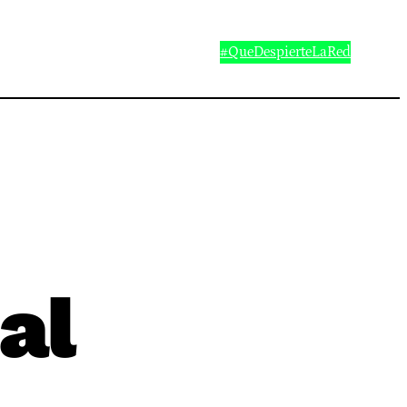
#QueDespierteLaRed
al