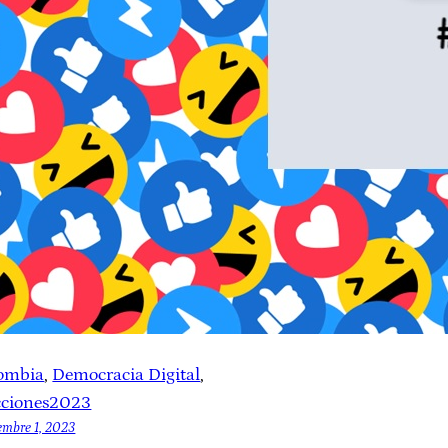
ombia
, 
Democracia Digital
, 
cciones2023
embre 1, 2023