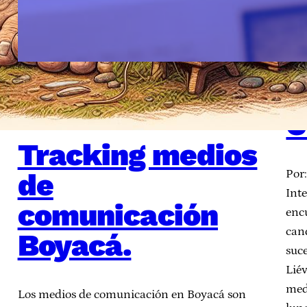
E
t
I
Colombia
, 
Democracia Digital
, 
Redmocracia
noviembre 28, 2023
C
Tracking medios
de
Por
Int
comunicación
enc
can
Boyacá.
suce
Lié
med
Los medios de comunicación en Boyacá son