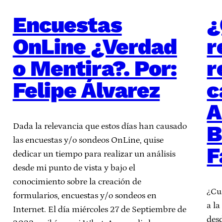
Encuestas
¿
OnLine ¿Verdad
r
o Mentira?. Por:
r
Felipe Álvarez
c
A
B
Dada la relevancia que estos días han causado
las encuestas y/o sondeos OnLine, quise
F
dedicar un tiempo para realizar un análisis
desde mi punto de vista y bajo el
conocimiento sobre la creación de
¿Cu
formularios, encuestas y/o sondeos en
a l
Internet. El día miércoles 27 de Septiembre de
des