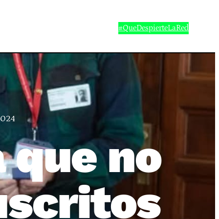
#QueDespierteLaRed
2024
a que no
uscritos