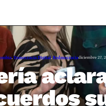
ombia
, 
Democracia Digital
, 
Redmocracia
diciembre 27, 
ería aclar
cuerdos s